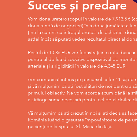
Succes și predare
Vom dona ureteroscopul în valoare de 7.913,5 € (co
doua rundă de negocieri) în a doua jumătate a lunii
ține la curent cu întregul proces de achiziție, donați
astfel încât să puteți vedea rezultatul direct al dona
Restul de 1.036 EUR vor fi păstrați în contul banca
pentru al doilea dispozitiv: dispozitivul de monitor
arteriale și a rigidității în valoare de 4.345 EUR.
Am comunicat intens pe parcursul celor 11 săptă
și vă mulțumim că ați fost alături de noi pentru a să
primului obiectiv. Ne vom acorda acum până la sfâr
a strânge suma necesară pentru cel de-al doilea di
Vă mulțumim că ați crezut în noi și ați decis să fac
România luând o greutate împovărătoare de pe um
pacienți de la Spitalul Sf. Maria din Iași.