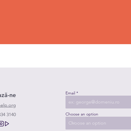
Email
ază-ne
elp.org
Choose an option
334 3140