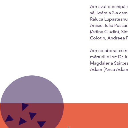
Am avut o echipă d
să livrăm a 2-a ca
Raluca Lupasteanu,
Anisie, Iulia Pusca
(Adina Ciudin), Si
Colotin, Andreea Pi
Am colaborat cu me
mărturiile lor: Dr.
Magdalena Stârcea),
Adam (Anca Adam R