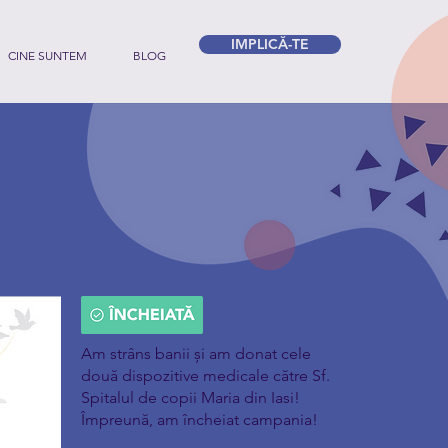
IMPLICĂ-TE
CINE SUNTEM
BLOG
Am strâns banii și am donat cele
două dispozitive medicale către Sf.
Spitalul de copii Maria din Iasi!
Împreună, am încheiat campania!