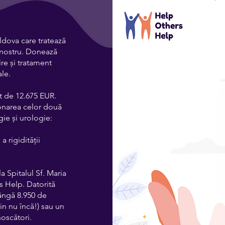
ldova care tratează
l nostru. Donează
e și tratament
ale.
t de 12.675 EUR.
ionarea celor două
ie și urologie:
a rigidității
 Spitalul Sf. Maria
s Help. Datorită
rângă 8.950 de
țin nu încă!) sau un
oscători.