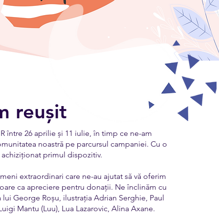
 reușit
 între 26 aprilie și 11 iulie, în timp ce ne-am
comunitatea noastră pe parcursul campaniei. Cu o
chiziționat primul dispozitiv.
eni extraordinari care ne-au ajutat să vă oferim
toare ca apreciere pentru donații. Ne înclinăm cu
a lui George Roșu, ilustrația Adrian Serghie, Paul
Luigi Mantu (Luu), Lua Lazarovic, Alina Axane.