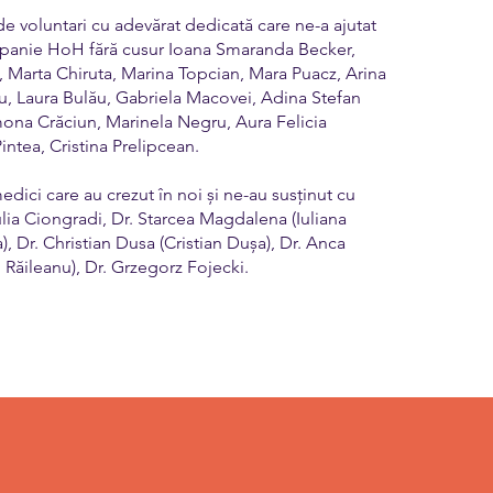
e voluntari cu adevărat dedicată care ne-a ajutat
mpanie HoH fără cusur Ioana Smaranda Becker,
 Marta Chiruta, Marina Topcian, Mara Puacz, Arina
ru, Laura Bulău, Gabriela Macovei, Adina Stefan
mona Crăciun, Marinela Negru, Aura Felicia
ntea, Cristina Prelipcean.
dici care au crezut în noi și ne-au susținut cu
 Iulia Ciongradi, Dr. Starcea Magdalena (Iuliana
 Dr. Christian Dusa (Cristian Dușa), Dr. Anca
ăileanu), Dr. Grzegorz Fojecki.