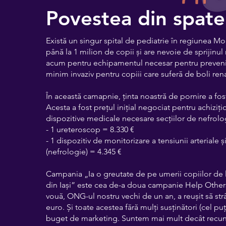
Povestea din spate
Există un singur spital de pediatrie în regiunea Mo
până la 1 milion de copii și are nevoie de sprijinu
acum pentru echipamentul necesar pentru prevenir
minim invaziv pentru copiii care suferă de boli ren
În această camapnie, ținta noastră de pornire a fos
Acesta a fost prețul inițial negociat pentru achiziț
dispozitive medicale necesare secțiilor de nefrolog
- 1 ureteroscop = 8.330 €
- 1 dispozitiv de monitorizare a tensiunii arteriale și 
(nefrologie) = 4.345 €
Campania „Ia o greutate de pe umerii copiilor de la
din Iași” este cea de-a doua campanie Help Other
vouă, ONG-ul nostru vechi de un an, a reușit să st
euro. Și toate acestea fără mulți susținători (cel pu
buget de marketing. Suntem mai mult decât recun