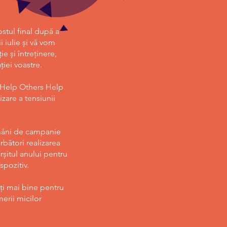
stul final după a
 iulie și vă vom
e și întreținere,
ției voastre.
r Help Others Help
izare a tensiunii
mâni de campanie
rbători realizarea
șitul anului pentru
spozitiv.
eți mai bine pentru
erii micilor