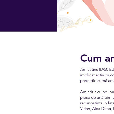
Cum am
Am strâns 8.950 EUR
implicat activ cu 
parte din sumă am a
Am adus cu noi oam
piese de artă uimi
recunoștință în faț
Virlan, Alex Dima, 