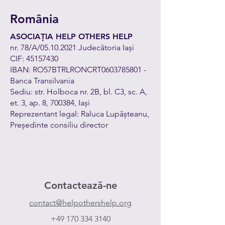
România
ASOCIAȚIA HELP OTHERS HELP
nr. 78/A/05.10.2021 Judecătoria Iași
CIF: 45157430
IBAN: RO57BTRLRONCRT0603785801 -
Banca Transilvania
Sediu: str. Holboca nr. 2B, bl. C3, sc. A,
et. 3, ap. 8, 700384, Iași
Reprezentant legal: Raluca Lupășteanu,
Președinte consiliu director
Contactează-ne
contact@helpothershelp.org
+49 170 334 3140