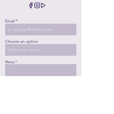
Email
Choose an option
Mesaj
Am citit și accept
Termenii Help
Others Help