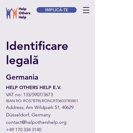
IMPLICĂ-TE
Identificare
legală
Germania
HELP OTHERS HELP E.V.
VAT no: 133/5907/3673
IBAN RO: RO57BTRLRONCRT0603785801
Address: Am Wildpark 51, 40629
Düsseldorf, Germany
contact@helpothershelp.org
+49 170 334 3140