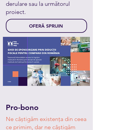
derulare sau la următorul
proiect.
OFERĂ SPRIJIN
SEE OUR PITCH
DECK
Pro-bono
Ne câștigăm existența din ceea
ce primim, dar ne câștigăm