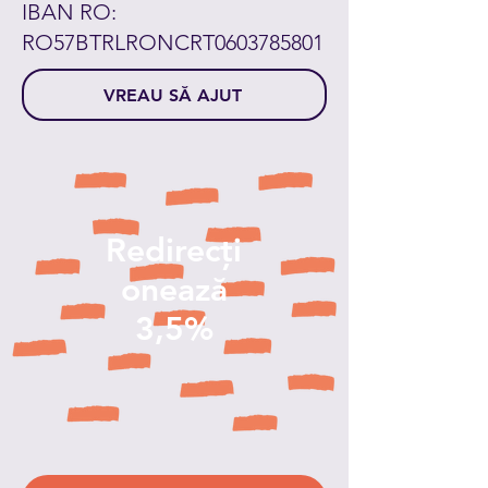
IBAN RO:
RO57BTRLRONCRT0603785801
VREAU SĂ AJUT
Redirecți
onează
3,5%